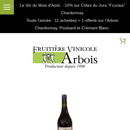
Le Vin du Mois d'Août : -10% sur Côtes du Jura "Fructea"
Chardonnay
Toute l'année : 11 achetées = 1 offerte sur l'Arbois
Chardonnay, Poulsard et Crémant Blanc
Cherc
Mo
Passer
à
la
fin
de
la
galerie