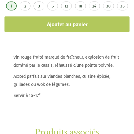
1
2
3
6
12
18
24
30
36
Ajouter au panier
Vin rouge fruité marqué de fraîcheur, explosion de fruit
dominé par le cassis, réhaussé d'une pointe poivrée.
Accord parfait sur viandes blanches, cuisine épicée,
grillades ou wok de légumes.
Servir à 16-17°
Produits associés