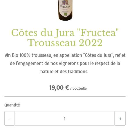
d’images
Côtes du Jura "Fructea"
Passer
au
Trousseau 2022
début
de
Vin Bio 100% trousseau, en appellation "Côtes du Jura", reflet
la
de l'engagement de nos vignerons pour le respect de la
Galerie
nature et des traditions.
d’images
19,00 €
/ bouteille
Quantité
−
+