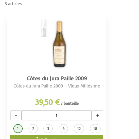
3
articles
Côtes du Jura Paille 2009
Côtes du Jura Paille 2009 - Vieux Millésime
39,50 €
/ bouteille
−
+
1
2
3
6
12
18