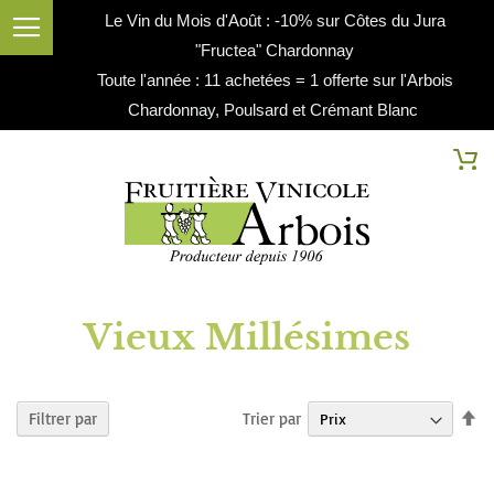
Le Vin du Mois d'Août : -10% sur Côtes du Jura
"Fructea" Chardonnay
Toute l'année : 11 achetées = 1 offerte sur l'Arbois
Chardonnay, Poulsard et Crémant Blanc
Cherc
Mo
Vieux Millésimes
Pa
Trier par
Filtrer par
or
dé