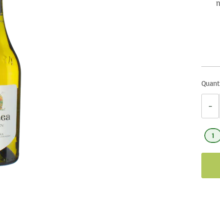
n
Quant
−
1