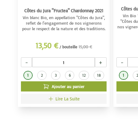
Côtes du
Côtes du Jura "Fructea" Chardonnay 2021
Vin Bio
Vin blanc Bio, en appellation "Côtes du Jura",
"Côtes du
reflet de l'engagement de nos vignerons
nos vignero
pour le respect de la nature et des traditions.
13,50 €
15,00 €
/ bouteille
−
+
−
1
2
3
6
12
18
1
Ajouter au panier
Lire La Suite