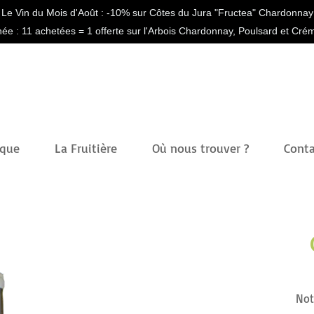
Le Vin du Mois d'Août : -10% sur Côtes du Jura "Fructea" Chardonnay
née : 11 achetées = 1 offerte sur l'Arbois Chardonnay, Poulsard et Cr
ique
La Fruitière
Où nous trouver ?
Conta
Not