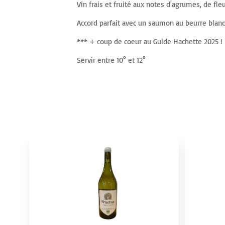
début
Vin frais et fruité aux notes d'agrumes, de fl
de
Accord parfait avec un saumon au beurre blanc,
la
*** + coup de coeur au Guide Hachette 2025 !
Galerie
d’images
Servir entre 10° et 12°