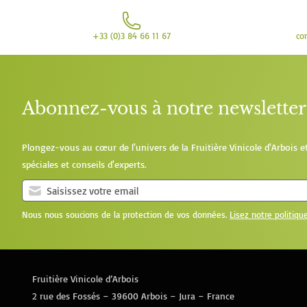
+33 (0)3 84 66 11 67
co
Abonnez-vous à notre newsletter
Plongez-vous au cœur de l'univers de la Fruitière Vinicole d'Arbois e
spéciales et conseils d'experts.
Nous nous soucions de la protection de vos données.
Lisez notre politiqu
Fruitière Vinicole d’Arbois
2 rue des Fossés – 39600 Arbois – Jura – France