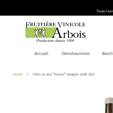
Toute l'an
Accueil
Oenotourisme
Bout
Accueil
Côtes du Jura "Fructea" Savagnin ouillé 2022
Passer
à
la
fin