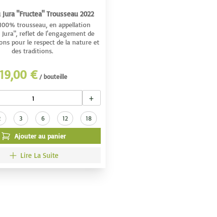
 Jura "Fructea" Trousseau 2022
 100% trousseau, en appellation
 Jura", reflet de l'engagement de
ns pour le respect de la nature et
des traditions.
19,00 €
/ bouteille
+
2
3
6
12
18
Ajouter au panier
Lire La Suite