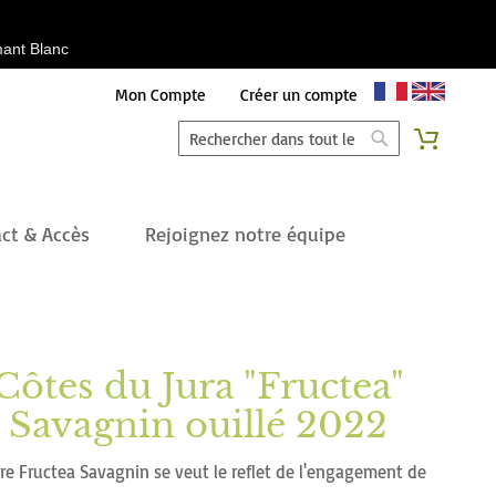
émant Blanc
Aller
Mon Compte
Créer un compte
au
Chercher
Mon pan
contenu
Chercher
ct & Accès
Rejoignez notre équipe
Côtes du Jura "Fructea"
Savagnin ouillé 2022
re Fructea Savagnin se veut le reflet de l'engagement de