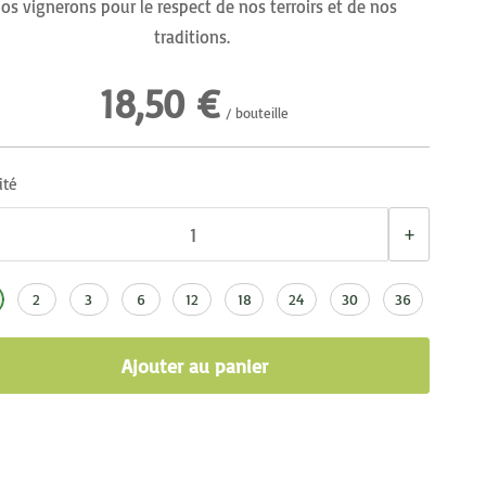
os vignerons pour le respect de nos terroirs et de nos
traditions.
18,50 €
/ bouteille
ité
+
2
3
6
12
18
24
30
36
Ajouter au panier