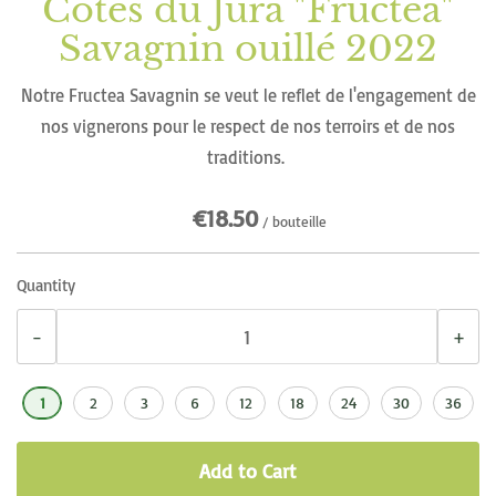
Côtes du Jura "Fructea"
Skip
to
Savagnin ouillé 2022
the
beginning
Notre Fructea Savagnin se veut le reflet de l'engagement de
of
nos vignerons pour le respect de nos terroirs et de nos
the
traditions.
images
€18.50
gallery
/ bouteille
Quantity
−
+
1
2
3
6
12
18
24
30
36
Add to Cart