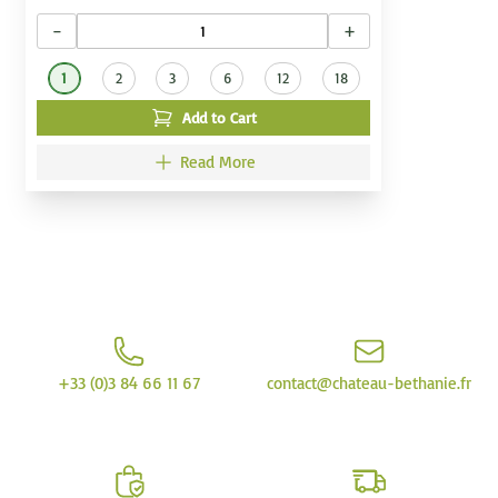
−
+
1
2
3
6
12
18
Add to Cart
Read More
+33 (0)3 84 66 11 67
contact@chateau-bethanie.fr