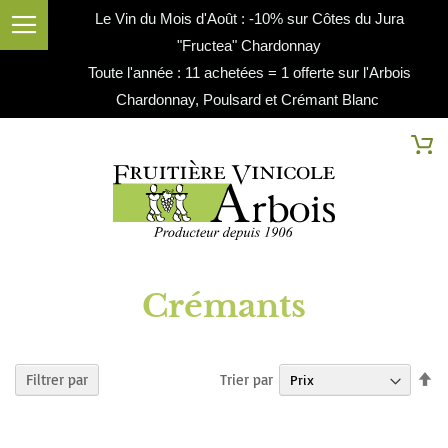
Le Vin du Mois d'Août : -10% sur Côtes du Jura
"Fructea" Chardonnay
Toute l'année : 11 achetées = 1 offerte sur l'Arbois
Chardonnay, Poulsard et Crémant Blanc
Cherc
Mo
Crémants
Pa
Trier par
Filtrer par
or
dé