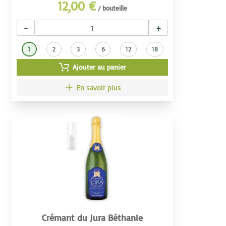
12,00 €
/ bouteille
−
+
1
2
3
6
12
18
Ajouter au panier
En savoir plus
Crémant du Jura Béthanie