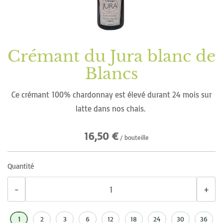
d’images
Crémant du Jura blanc de
Passer
au
Blancs
début
de
Ce crémant 100% chardonnay est élevé durant 24 mois sur
la
latte dans nos chais.
Galerie
16,50 €
d’images
/ bouteille
Quantité
−
+
1
2
3
6
12
18
24
30
36