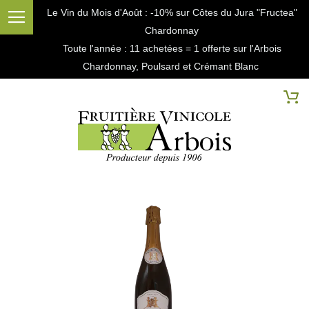
Le Vin du Mois d'Août : -10% sur Côtes du Jura "Fructea"
Chardonnay
Toute l'année : 11 achetées = 1 offerte sur l'Arbois
Chardonnay, Poulsard et Crémant Blanc
Cherc
Mo
Passer
à
la
fin
de
la
galerie