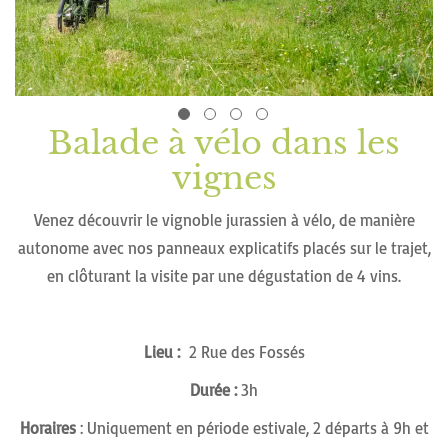
d’images
Balade à vélo dans les
Passer
au
vignes
début
de
Venez découvrir le vignoble jurassien à vélo, de manière
la
autonome avec nos panneaux explicatifs placés sur le trajet,
Galerie
en clôturant la visite par une dégustation de 4 vins.
d’images
Lieu :
2 Rue des Fossés
Durée :
3h
Horaires
:
Uniquement en période estivale, 2 départs à 9h et