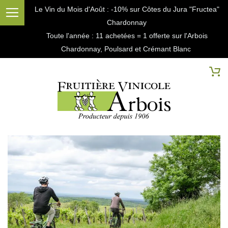
Le Vin du Mois d'Août : -10% sur Côtes du Jura "Fructea"
Chardonnay
Toute l'année : 11 achetées = 1 offerte sur l'Arbois
Chardonnay, Poulsard et Crémant Blanc
Cherc
Mo
Passer
à
la
fin
de
la
galerie