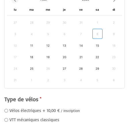
lu
ma
me
je
ve
sa
di
27
28
29
30
31
1
2
3
4
5
6
7
8
9
10
11
12
13
14
15
16
17
18
19
20
21
22
23
24
25
26
27
28
29
30
31
1
2
3
4
5
6
Type de vélos
Vélos électriques
+
10,00 €
/ inscription
VTT mécaniques classiques