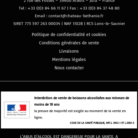
2 rue des Fossés – 39600 Arbois – Jura – France
Tel :
+33 (0)3 84 66 11 67
| Fax : +33 (0)3 84 37 48 80
Email :
contact@chateau-bethanie.fr
SIRET 775 597 263 00034 | NAF 1102B | RCS Lons-le-Saunier
Politique de confidentialité et cookies
Conditions générales de vente
Livraisons
Mentions légales
Nous contacter
Interdiction de vente de boissons alcoolisées aux mineurs de
moins de 18 ans
la preuve de majorité est exigée au moment de la vente en
ligne.
CODE DE LA SANTÉ PUBLIQUE, ART.L 3342-1 ET L.3353-3
L'ABUS D'ALCOOL EST DANGEREUX POUR LA SANTE. A