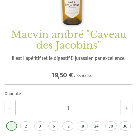
d’images
Macvin ambré "Caveau
Passer
au
des Jacobins"
début
de
Il est l’apéritif (et le digestif !) jurassien par excellence.
la
19,50 €
Galerie
/ bouteille
d’images
Quantité
−
+
1
2
3
6
12
18
24
30
36