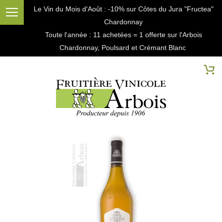
Le Vin du Mois d'Août : -10% sur Côtes du Jura "Fructea"
Chardonnay
Toute l'année : 11 achetées = 1 offerte sur l'Arbois
Chardonnay, Poulsard et Crémant Blanc
Cherc
Mo
Passer
à
la
fin
de
la
galerie