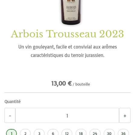
d’images
Arbois Trousseau 2023
Passer
au
Un vin gouleyant, facile et convivial aux arômes
début
caractéristiques du terroir jurassien.
de
la
Galerie
d’images
13,00 €
/ bouteille
Quantité
−
+
1
2
3
6
12
18
24
30
36