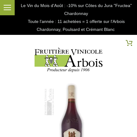
Le Vin du Mois d'Août : -10% sur Côtes du Jura "Fructea"
Chardonnay
Toute l'année : 11 achetées = 1 offerte sur l'Arbois
Chardonnay, Poulsard et Crémant Blanc
Cherc
Mo
Passer
à
la
fin
de
la
galerie