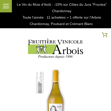
Le Vin du Mois d'Août : -10% sur Côtes du Jura "Fructea"
Chardonnay
Toute l'année : 11 achetées = 1 offerte sur l'Arbois
Chardonnay, Poulsard et Crémant Blanc
Cherc
Mo
Passer
à
la
fin
de
la
galerie