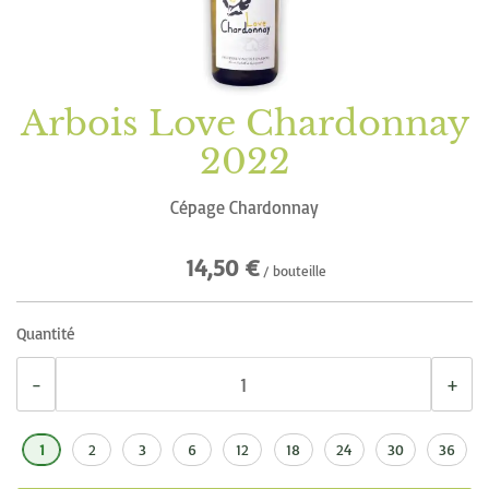
d’images
Arbois Love Chardonnay
Passer
au
2022
début
de
Cépage Chardonnay
la
14,50 €
Galerie
/ bouteille
d’images
Quantité
−
+
1
2
3
6
12
18
24
30
36