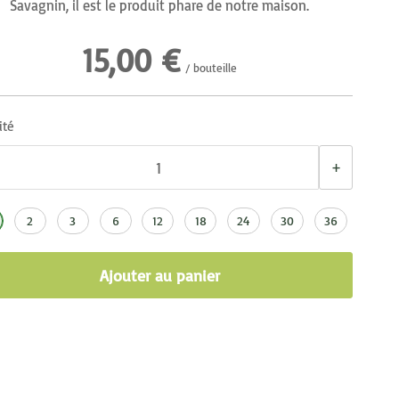
Savagnin, il est le produit phare de notre maison.
15,00 €
/ bouteille
ité
+
2
3
6
12
18
24
30
36
Ajouter au panier