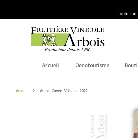
Toute l'an
Accueil
Oenotourisme
Bout
Accueil
Arbois Cuvée Béthanie 2022
Passer
à
la
fin