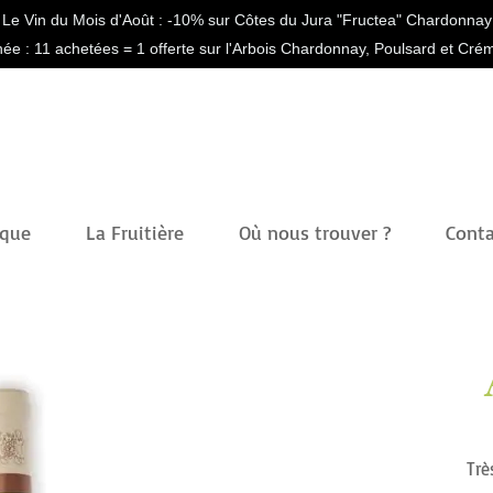
Le Vin du Mois d'Août : -10% sur Côtes du Jura "Fructea" Chardonnay
née : 11 achetées = 1 offerte sur l'Arbois Chardonnay, Poulsard et Cr
ique
La Fruitière
Où nous trouver ?
Conta
Trè