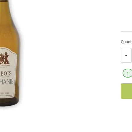
Quant
−
1