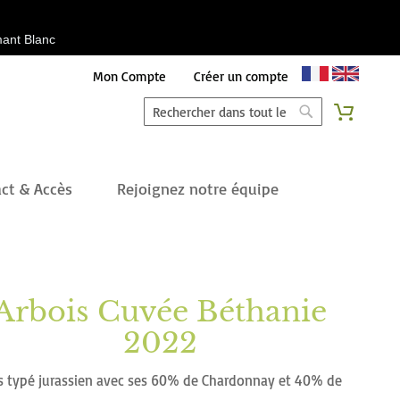
émant Blanc
Aller
Mon Compte
Créer un compte
au
Chercher
Mon pan
contenu
Chercher
ct & Accès
Rejoignez notre équipe
Arbois Cuvée Béthanie
2022
s typé jurassien avec ses 60% de Chardonnay et 40% de